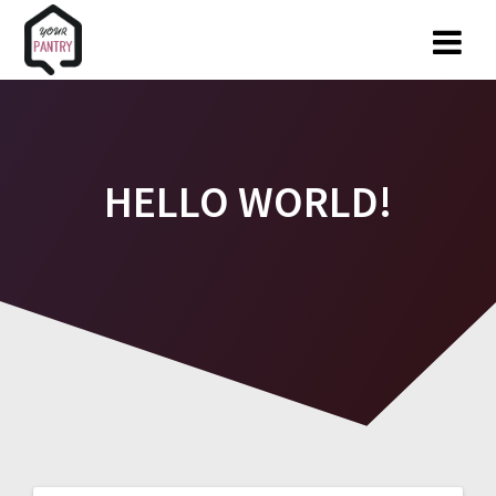
Skip
to
content
HELLO WORLD!