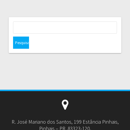
Pesquisar
por:
R. José Mariano dos Santos, 199 Estância Pinhais,
Pinhais – PR, 83323-120.